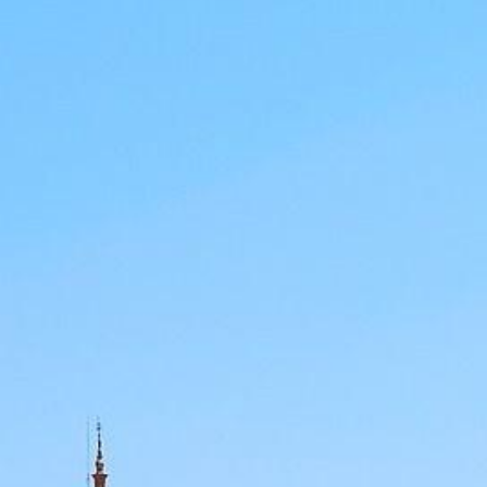
Japón y Maldiv
IPTO ABU SIMBEL
Kenia y Zanzib
APON MATSUMOTO
Nueva Zelanda, 
rruecos – Ciudades
Maldivas
fari - Samburu
Nueva Zelanda
ilandia – Low Cost
Laponia
etnam con Koh
mui
ipto
sta Oeste y Hawaii
iwán y Japón