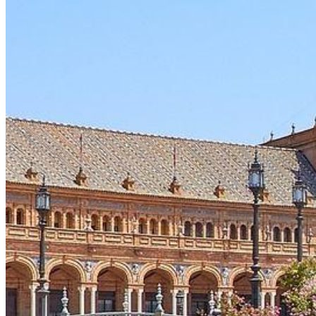
Viajes para empresas
Actividades
Tarteja eSIM
Alquiler de coches
Blog
Contacto
X