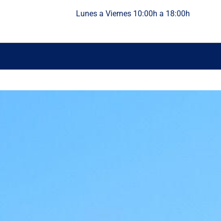
Lunes a Viernes 10:00h a 18:00h
Berlín
Salou
París
Madrid
Bélgica y Países B
Tour por España
Tour por Italia
Lisboa​
Captura camp
Roma​
Burgos
Milán
Tenerife
Londres