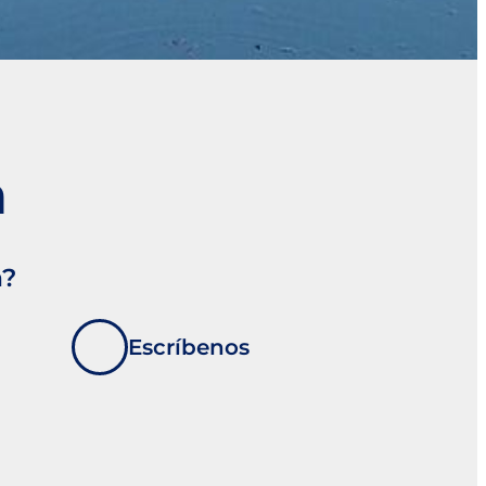
a
a?
Escríbenos