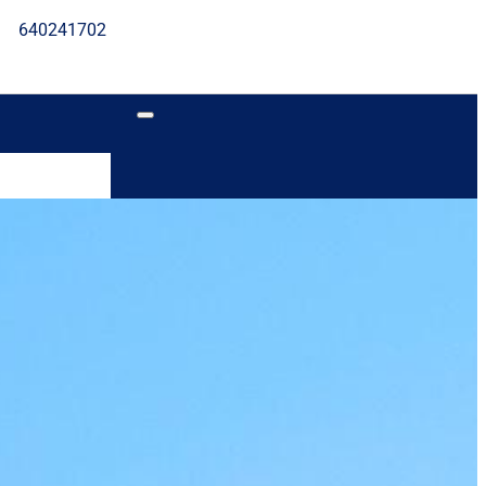
640241702
ajos