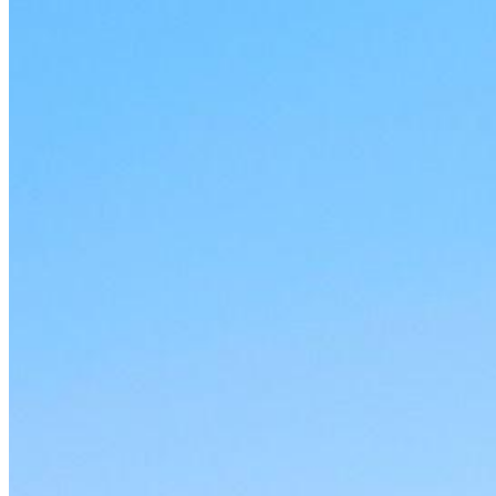
Viajes a medida
Viajes a Medida
EG
J
Ma
Sa
Ta
Vi
Sa
Eg
Co
Ta