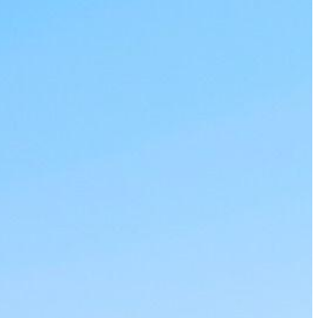
as
ar
Australia y
 – Ciudades