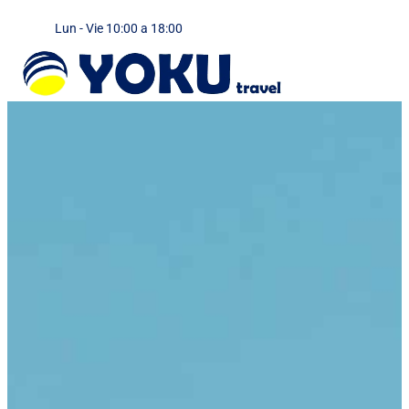
Lun - Vie 10:00 a 18:00
Encuentra tu viaje
Viajes en grupo
Viajes a Medida
Viajes para empresas
Alquiler de coches
MI CUENTA