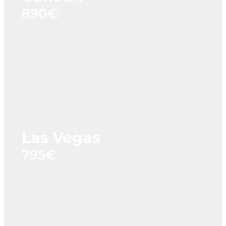
890€
Las Vegas
795€