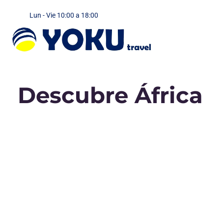
Lun - Vie 10:00 a 18:00
Encuentra tu viaje
Viajes en grupo
Viajes a Medida
Viajes para empresas
Alquiler de coches
MI CUENTA
Descubre África