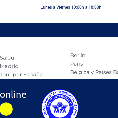
Lunes a Viernes 10:00h a 18:00h
Berlín
Salou
París
Madrid
Bélgica y Países B
Tour por España
Tour por Italia
Lisboa​
Captura camp
Roma​
 online
Burgos
Milán
Tenerife
Londres